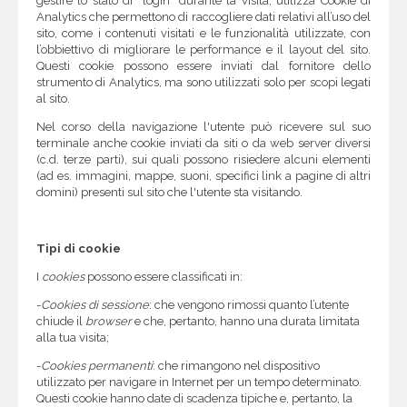
gestire lo stato di “login” durante la visita; utilizza Cookie di
Analytics che permettono di raccogliere dati relativi all’uso del
sito, come i contenuti visitati e le funzionalità utilizzate, con
l’obbiettivo di migliorare le performance e il layout del sito.
Questi cookie possono essere inviati dal fornitore dello
strumento di Analytics, ma sono utilizzati solo per scopi legati
al sito.
Nel corso della navigazione l'utente può ricevere sul suo
terminale anche cookie inviati da siti o da web server diversi
(c.d. terze parti), sui quali possono risiedere alcuni elementi
(ad es. immagini, mappe, suoni, specifici link a pagine di altri
domini) presenti sul sito che l'utente sta visitando.
Tipi di cookie
I
cookies
possono essere classificati in:
-
Cookies di sessione
: che vengono rimossi quanto l’utente
chiude il
browser
e che, pertanto, hanno una durata limitata
alla tua visita;
-
Cookies permanenti
: che rimangono nel dispositivo
utilizzato per navigare in Internet per un tempo determinato.
Questi cookie hanno date di scadenza tipiche e, pertanto, la