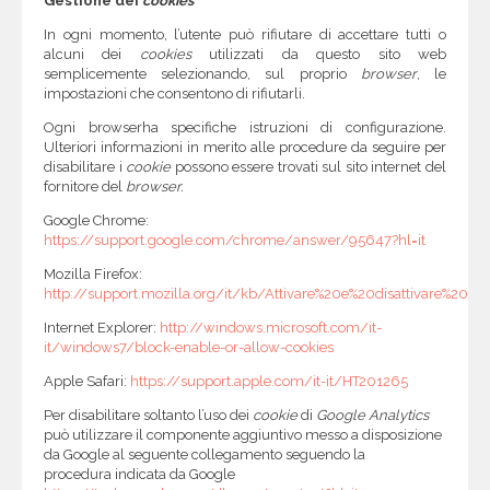
Gestione dei
cookies
In ogni momento, l’utente può rifiutare di accettare tutti o
alcuni dei
cookies
utilizzati da questo sito web
semplicemente selezionando, sul proprio
browser
, le
impostazioni che consentono di rifiutarli.
Ogni browserha specifiche istruzioni di configurazione.
Ulteriori informazioni in merito alle procedure da seguire per
disabilitare i
cookie
possono essere trovati sul sito internet del
fornitore del
browser.
Google Chrome:
https://support.google.com/chrome/answer/95647?hl=it
Mozilla Firefox:
http://support.mozilla.org/it/kb/Attivare%20e%20disattivare%20i%
Internet Explorer:
http://windows.microsoft.com/it-
it/windows7/block-enable-or-allow-cookies
Apple Safari:
https://support.apple.com/it-it/HT201265
Per disabilitare soltanto l’uso dei
cookie
di
Google Analytics
può utilizzare il componente aggiuntivo messo a disposizione
da Google al seguente collegamento seguendo la
procedura
indicata da Google