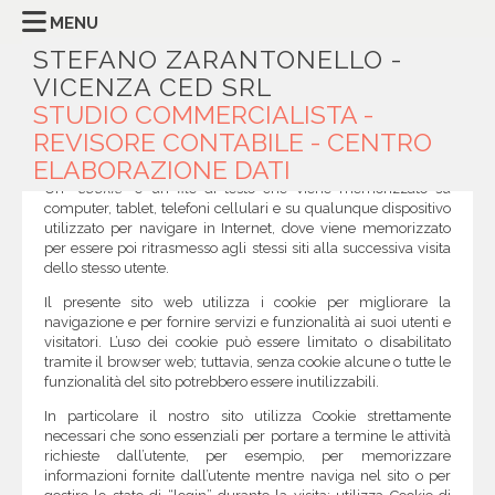
MENU
STEFANO ZARANTONELLO -
VICENZA CED SRL
COOKIE POLICY
STUDIO COMMERCIALISTA -
REVISORE CONTABILE - CENTRO
Cosa sono i cookie e come li usiamo
ELABORAZIONE DATI
Un “
cookie”
è un file di testo che viene memorizzato su
computer, tablet, telefoni cellulari e su qualunque dispositivo
utilizzato per navigare in Internet, dove viene memorizzato
per essere poi ritrasmesso agli stessi siti alla successiva visita
dello stesso utente.
Il presente sito web utilizza i cookie per migliorare la
navigazione e per fornire servizi e funzionalità ai suoi utenti e
visitatori. L’uso dei cookie può essere limitato o disabilitato
tramite il browser web; tuttavia, senza cookie alcune o tutte le
funzionalità del sito potrebbero essere inutilizzabili.
In particolare il nostro sito utilizza Cookie strettamente
necessari che sono essenziali per portare a termine le attività
richieste dall’utente, per esempio, per memorizzare
informazioni fornite dall’utente mentre naviga nel sito o per