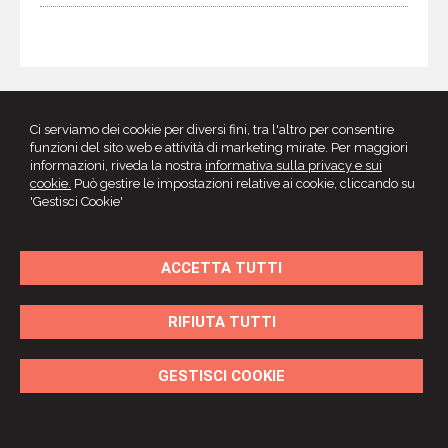
Ci serviamo dei cookie per diversi fini, tra l'altro per consentire
Stefano Zarantonello
funzioni del sito web e attività di marketing mirate. Per maggiori
VICENZA CED SRL
informazioni, riveda la nostra
informativa sulla privacy e sui
Dottore Commercialista e Revisore Contabile
cookie.
Può gestire le impostazioni relative ai cookie, cliccando su
Via Vecchia Ferriera, 22 - 36100
Vicenza
(VI) - Tel: 0444
'Gestisci Cookie'
291100
Via San Pio X n. 60 – 36010
Zane’
(VI) - Tel: 0445 386179
Cell: 335 5878825 - E-mail:
zara@vip.it
ACCETTA TUTTI
P.I. 03062250240 - C.F. ZRNSFN73H01L840U
© 2026 Copyright Studio Zarantonello VICENZA CED SRL. Tutti
i diritti riservati | P.IVA 03062250240 |
Gestisci Cookie
-
Sitemap
RIFIUTA TUTTI
-
Privacy
-
Cookie policy
-
Credits
GESTISCI COOKIE