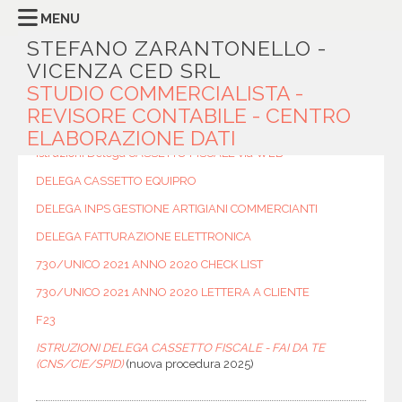
MENU
STEFANO ZARANTONELLO -
VICENZA CED SRL
MODULISTICA
STUDIO COMMERCIALISTA -
REVISORE CONTABILE - CENTRO
DELEGA CASSETTO FISCALE
(vecchia procedura)
ELABORAZIONE DATI
Istruzioni Delega CASSETTO FISCALE via WEB
DELEGA CASSETTO EQUIPRO
DELEGA INPS GESTIONE ARTIGIANI COMMERCIANTI
DELEGA FATTURAZIONE ELETTRONICA
730/UNICO 2021 ANNO 2020 CHECK LIST
730/UNICO 2021 ANNO 2020 LETTERA A CLIENTE
F23
ISTRUZIONI DELEGA CASSETTO FISCALE - FAI DA TE
(CNS/CIE/SPID)
(nuova procedura 2025)